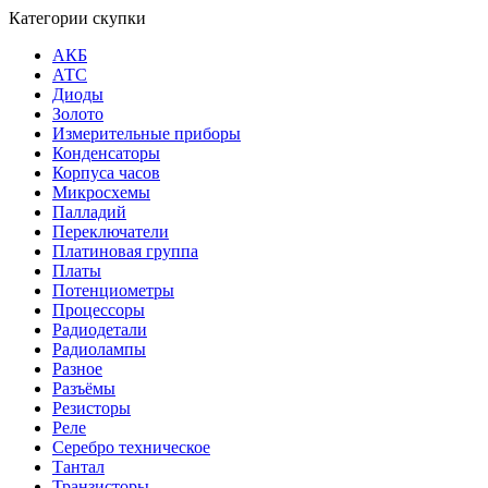
Категории скупки
АКБ
АТС
Диоды
Золото
Измерительные приборы
Конденсаторы
Корпуса часов
Микросхемы
Палладий
Переключатели
Платиновая группа
Платы
Потенциометры
Процессоры
Радиодетали
Радиолампы
Разное
Разъёмы
Резисторы
Реле
Серебро техническое
Тантал
Транзисторы