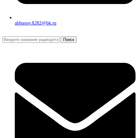
abbasov.8282@bk.ru
Поиск