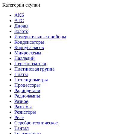
Категории скупки
АКБ
АТС
Диоды
Золото
Измерительные приборы
Конденсаторы
Корпуса часов
Микросхемы
Палладий
Переключатели
Платиновая группа
Платы
Потенциометры
Процессоры
Радиодетали
Радиолампы
Разное
Разъёмы
Резисторы
Реле
Серебро техническое
Тантал
Транзисторы