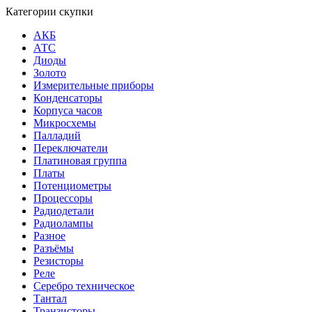
Категории скупки
АКБ
АТС
Диоды
Золото
Измерительные приборы
Конденсаторы
Корпуса часов
Микросхемы
Палладий
Переключатели
Платиновая группа
Платы
Потенциометры
Процессоры
Радиодетали
Радиолампы
Разное
Разъёмы
Резисторы
Реле
Серебро техническое
Тантал
Транзисторы