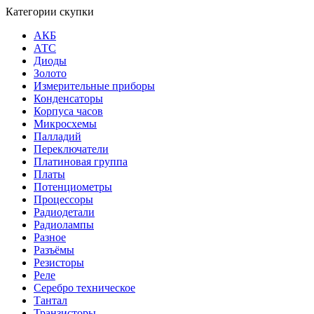
Категории скупки
АКБ
АТС
Диоды
Золото
Измерительные приборы
Конденсаторы
Корпуса часов
Микросхемы
Палладий
Переключатели
Платиновая группа
Платы
Потенциометры
Процессоры
Радиодетали
Радиолампы
Разное
Разъёмы
Резисторы
Реле
Серебро техническое
Тантал
Транзисторы