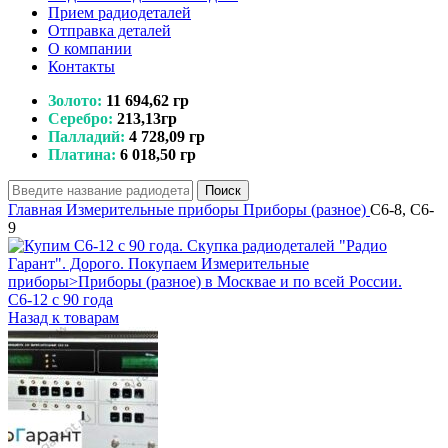
Прием радиодеталей
Отправка деталей
О компании
Контакты
Золото:
11 694,62 гр
Серебро:
213,13гр
Палладий:
4 728,09 гр
Платина:
6 018,50 гр
Поиск
Главная
Измерительные приборы
Приборы (разное)
C6-8, C6-
9
C6-12 с 90 года
Назад к товарам