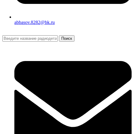
abbasov.8282@bk.ru
Поиск