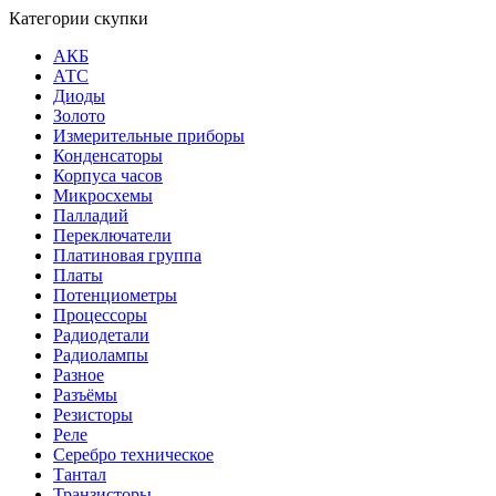
Категории скупки
АКБ
АТС
Диоды
Золото
Измерительные приборы
Конденсаторы
Корпуса часов
Микросхемы
Палладий
Переключатели
Платиновая группа
Платы
Потенциометры
Процессоры
Радиодетали
Радиолампы
Разное
Разъёмы
Резисторы
Реле
Серебро техническое
Тантал
Транзисторы