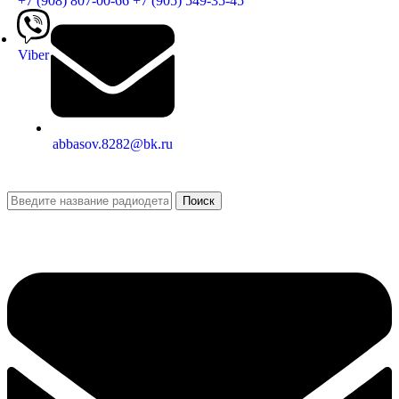
+7 (908) 807-00-66
+7 (905) 549-35-45
Viber
abbasov.8282@bk.ru
Поиск