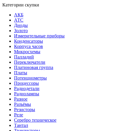
Категории скупки
АКБ
АТС
Диоды
Золото
Измерительные приборы
Конденсаторы
Корпуса часов
Микросхемы
Палладий
Переключатели
Платиновая группа
Платы
Потенциометры
Процессоры
Радиодетали
Радиолампы
Разное
Разъёмы
Резисторы
Реле
Серебро техническое
Тантал
Транзисторы