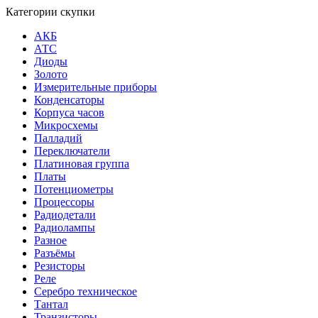
Категории скупки
АКБ
АТС
Диоды
Золото
Измерительные приборы
Конденсаторы
Корпуса часов
Микросхемы
Палладий
Переключатели
Платиновая группа
Платы
Потенциометры
Процессоры
Радиодетали
Радиолампы
Разное
Разъёмы
Резисторы
Реле
Серебро техническое
Тантал
Транзисторы