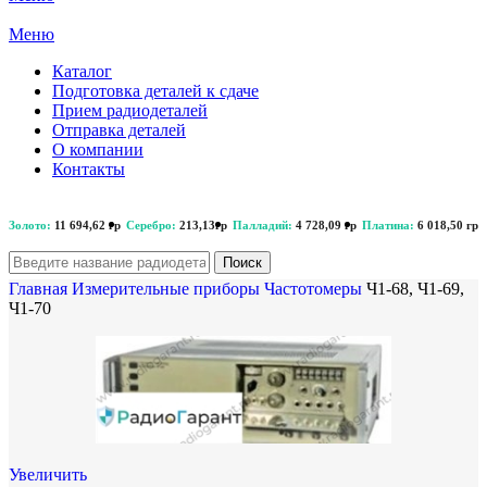
Меню
Каталог
Подготовка деталей к сдаче
Прием радиодеталей
Отправка деталей
О компании
Контакты
Золото:
11 694,62 гр
Серебро:
213,13гр
Палладий:
4 728,09 гр
Платина:
6 018,50 гр
Поиск
Главная
Измерительные приборы
Частотомеры
Ч1-68, Ч1-69,
Ч1-70
Увеличить