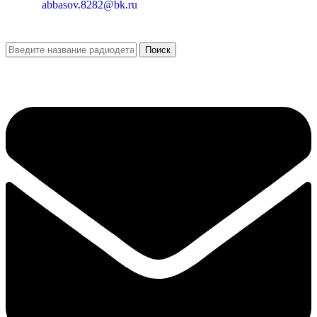
abbasov.8282@bk.ru
Поиск