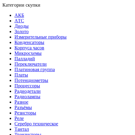
Категории скупки
АКБ
АТС
Диоды
Золото
Измерительные приборы
Конденсаторы
Корпуса часов
Микросхемы
Палладий
Переключатели
Платиновая группа
Платы
Потенциометры
Процессоры
Радиодетали
Радиолампы
Разное
Разъёмы
Резисторы
Реле
Серебро техническое
Тантал
Транзисторы