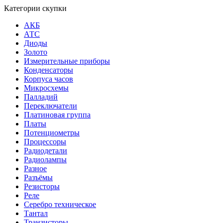
Категории скупки
АКБ
АТС
Диоды
Золото
Измерительные приборы
Конденсаторы
Корпуса часов
Микросхемы
Палладий
Переключатели
Платиновая группа
Платы
Потенциометры
Процессоры
Радиодетали
Радиолампы
Разное
Разъёмы
Резисторы
Реле
Серебро техническое
Тантал
Транзисторы