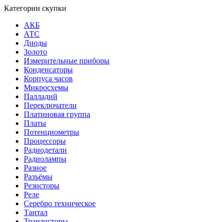
Категории скупки
АКБ
АТС
Диоды
Золото
Измерительные приборы
Конденсаторы
Корпуса часов
Микросхемы
Палладий
Переключатели
Платиновая группа
Платы
Потенциометры
Процессоры
Радиодетали
Радиолампы
Разное
Разъёмы
Резисторы
Реле
Серебро техническое
Тантал
Транзисторы