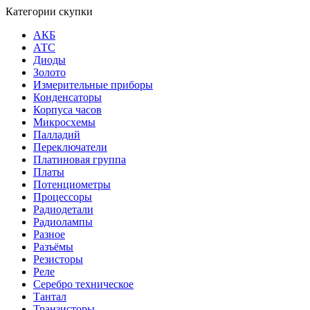
Категории скупки
АКБ
АТС
Диоды
Золото
Измерительные приборы
Конденсаторы
Корпуса часов
Микросхемы
Палладий
Переключатели
Платиновая группа
Платы
Потенциометры
Процессоры
Радиодетали
Радиолампы
Разное
Разъёмы
Резисторы
Реле
Серебро техническое
Тантал
Транзисторы