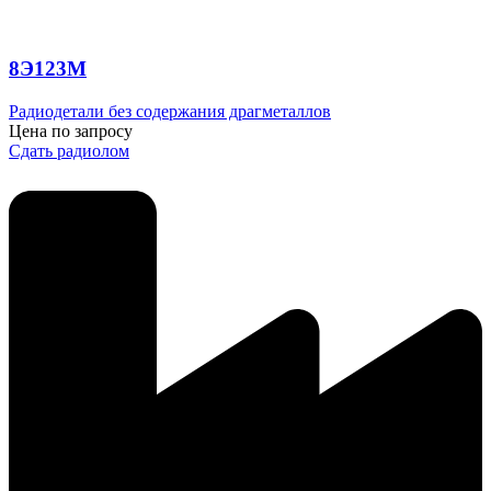
8Э123М
Радиодетали без содержания драгметаллов
Цена по запросу
Сдать радиолом