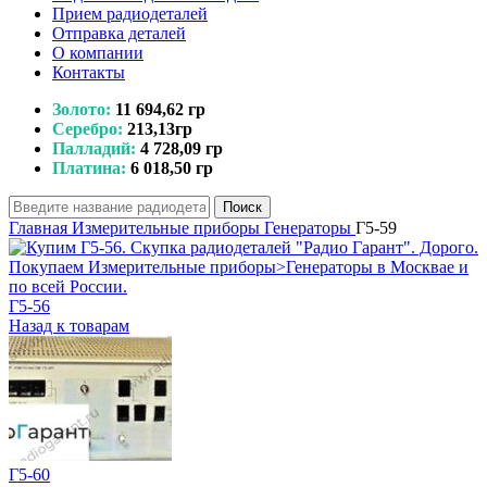
Прием радиодеталей
Отправка деталей
О компании
Контакты
Золото:
11 694,62 гр
Серебро:
213,13гр
Палладий:
4 728,09 гр
Платина:
6 018,50 гр
Поиск
Главная
Измерительные приборы
Генераторы
Г5-59
Г5-56
Назад к товарам
Г5-60