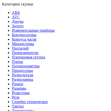
Категории скупки
АКБ
АТС
Диоды
Золото
Измерительные приборы
Конденсаторы
Корпуса часов
Микросхемы
Палладий
Переключатели
Платиновая группа
Платы
Потенциометры
Процессоры
Радиодетали
Радиолампы
Разное
Разъёмы
Резисторы
Реле
Серебро техническое
Тантал
Транзисторы