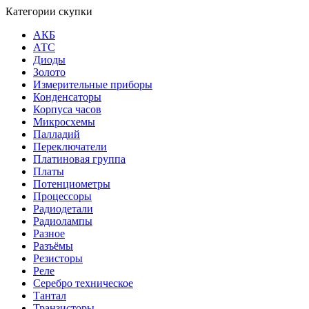
Категории скупки
АКБ
АТС
Диоды
Золото
Измерительные приборы
Конденсаторы
Корпуса часов
Микросхемы
Палладий
Переключатели
Платиновая группа
Платы
Потенциометры
Процессоры
Радиодетали
Радиолампы
Разное
Разъёмы
Резисторы
Реле
Серебро техническое
Тантал
Транзисторы