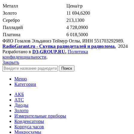
Металл
Цена/гр
Золото
11 694,6200
Серебро
213,1300
Палладий
4 728,0900
Платина
6 018,5000
ФИО Гозалов Эльданиз Теймур Оглы, ИНН 551703292989.
RadioGarant.ru - Скупка радиодеталей и радиолома.
2024
Разработано в
D3-GROUP.RU.
Политика
конфиденциальности
.
Закрыть
Поиск
Меню
Категории
АКБ
АТС
Диоды
Золото
Измерительные приборы
Конденсаторы
Корпуса часов
Микросхемы