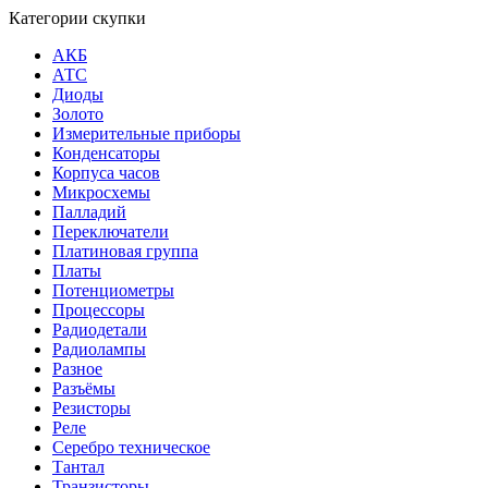
Категории скупки
АКБ
АТС
Диоды
Золото
Измерительные приборы
Конденсаторы
Корпуса часов
Микросхемы
Палладий
Переключатели
Платиновая группа
Платы
Потенциометры
Процессоры
Радиодетали
Радиолампы
Разное
Разъёмы
Резисторы
Реле
Серебро техническое
Тантал
Транзисторы