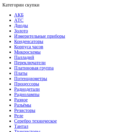
Категории скупки
АКБ
АТС
Диоды
Золото
Измерительные приборы
Конденсаторы
Корпуса часов
Микросхемы
Палладий
Переключатели
Платиновая группа
Платы
Потенциометры
Процессоры
Радиодетали
Радиолампы
Разное
Разъёмы
Резисторы
Реле
Серебро техническое
Тантал
Транзисторы