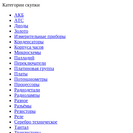
Категории скупки
АКБ
АТС
Диоды
Золото
Измерительные приборы
Конденсаторы
Корпуса часов
Микросхемы
Палладий
Переключатели
Платиновая группа
Платы
Потенциометры
Процессоры
Радиодетали
Радиолампы
Разное
Разъёмы
Резисторы
Реле
Серебро техническое
Тантал
Транзисторы