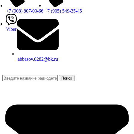
+7 (908) 807-00-66
+7 (905) 549-35-45
Viber
abbasov.8282@bk.ru
Поиск