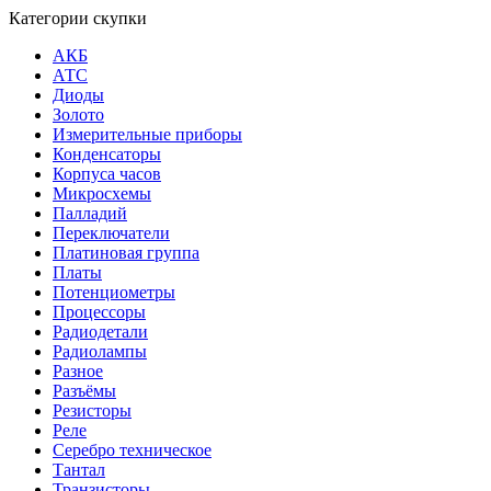
Категории скупки
АКБ
АТС
Диоды
Золото
Измерительные приборы
Конденсаторы
Корпуса часов
Микросхемы
Палладий
Переключатели
Платиновая группа
Платы
Потенциометры
Процессоры
Радиодетали
Радиолампы
Разное
Разъёмы
Резисторы
Реле
Серебро техническое
Тантал
Транзисторы