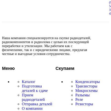
(
5
3
4
Наша компания специализируется на скупке радиодеталей,
радиокомпонентов и радиолома с целью их последующей
переработки и утилизации. Мы работаем как с
физическими, так и с юридическими лицами, предлагая
честные и выгодные условия сотрудничества.
Меню
Скупаем
Каталог
Конденсаторы
Подготовка
Транзисторы
деталей к сдаче
Микросхемы
Прием
Разъемы
радиодеталей
Реле
Отправка деталей
Резисторы
О компании