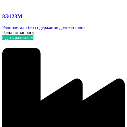
8Э123М
Радиодетали без содержания драгметаллов
Цена по запросу
Сдать радиолом