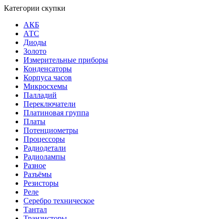
Категории скупки
АКБ
АТС
Диоды
Золото
Измерительные приборы
Конденсаторы
Корпуса часов
Микросхемы
Палладий
Переключатели
Платиновая группа
Платы
Потенциометры
Процессоры
Радиодетали
Радиолампы
Разное
Разъёмы
Резисторы
Реле
Серебро техническое
Тантал
Транзисторы