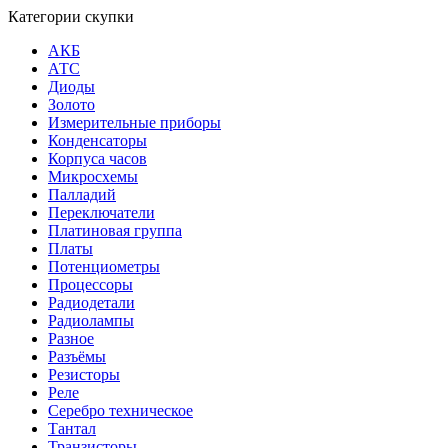
Категории скупки
АКБ
АТС
Диоды
Золото
Измерительные приборы
Конденсаторы
Корпуса часов
Микросхемы
Палладий
Переключатели
Платиновая группа
Платы
Потенциометры
Процессоры
Радиодетали
Радиолампы
Разное
Разъёмы
Резисторы
Реле
Серебро техническое
Тантал
Транзисторы