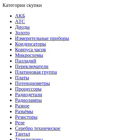
Категории скупки
АКБ
АТС
Диоды
Золото
Измерительные приборы
Конденсаторы
Корпуса часов
Микросхемы
Палладий
Переключатели
Платиновая группа
Платы
Потенциометры
Процессоры
Радиодетали
Радиолампы
Разное
Разъёмы
Резисторы
Реле
Серебро техническое
Тантал
Транзисторы