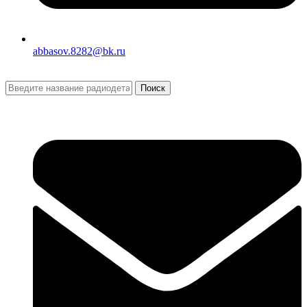
abbasov.8282@bk.ru
Поиск