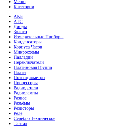
Меню
Категории
АКБ
АТС
Диоды
Золото
Измерительные Приборы
Конденсаторы
Корпуса Часов
Микросхемы
Палладий
Переключатели
Платиновая Группа
Платы
Потенциометры
Процессоры
Радиодетали
Радиолампы
Разное
Разъёмы
Резисторы
Реле
Серебро Техническое
Тантал