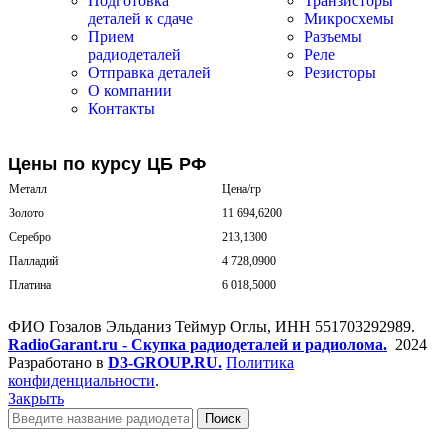
Подготовка
Транзисторы
деталей к сдаче
Микросхемы
Прием
Разъемы
радиодеталей
Реле
Отправка деталей
Резисторы
О компании
Контакты
Цены по курсу ЦБ РФ
Металл
Цена/гр
Золото
11 694,6200
Серебро
213,1300
Палладий
4 728,0900
Платина
6 018,5000
ФИО Гозалов Эльданиз Теймур Оглы, ИНН 551703292989.
RadioGarant.ru - Скупка радиодеталей и радиолома.
2024
Разработано в
D3-GROUP.RU.
Политика
конфиденциальности
.
Закрыть
Поиск