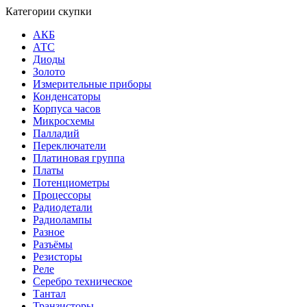
Категории скупки
АКБ
АТС
Диоды
Золото
Измерительные приборы
Конденсаторы
Корпуса часов
Микросхемы
Палладий
Переключатели
Платиновая группа
Платы
Потенциометры
Процессоры
Радиодетали
Радиолампы
Разное
Разъёмы
Резисторы
Реле
Серебро техническое
Тантал
Транзисторы