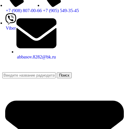
+7 (908) 807-00-66
+7 (905) 549-35-45
Viber
abbasov.8282@bk.ru
Поиск