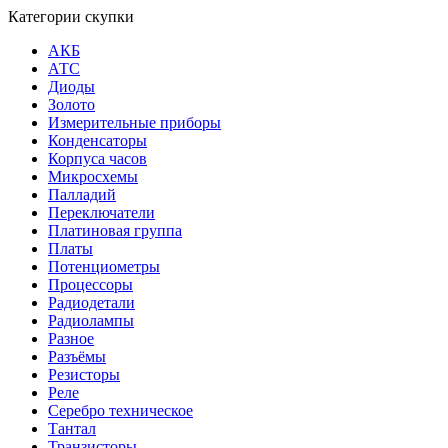
Категории скупки
АКБ
АТС
Диоды
Золото
Измерительные приборы
Конденсаторы
Корпуса часов
Микросхемы
Палладий
Переключатели
Платиновая группа
Платы
Потенциометры
Процессоры
Радиодетали
Радиолампы
Разное
Разъёмы
Резисторы
Реле
Серебро техническое
Тантал
Транзисторы