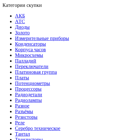
Категории скупки
АКБ
АТС
Диоды
Золото
Измерительные приборы
Конденсаторы
Корпуса часов
Микросхемы
Палладий
Переключатели
Платиновая группа
Платы
Потенциометры
Процессоры
Радиодетали
Радиолампы
Разное
Разъёмы
Резисторы
Реле
Серебро техническое
Тантал
Транзисторы