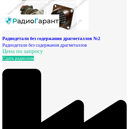
Радиодетали без содержания драгметаллов №2
Радиодетали без содержания драгметаллов
Цена по запросу
Сдать радиолом