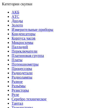
Категории скупки
АКБ
АТС
Диоды
Золото
Измерительные приборы
Конденсаторы
Корпуса часов
Микросхемы
Палладий
Переключатели
Платиновая группа
Платы
Потенциометры
Процессоры
Радиодетали
Радиолампы
Разное
Разъёмы
Резисторы
Реле
Серебро техническое
Тантал
Транзисторы