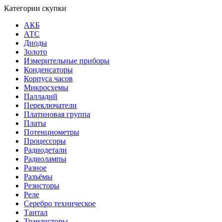
Категории скупки
АКБ
АТС
Диоды
Золото
Измерительные приборы
Конденсаторы
Корпуса часов
Микросхемы
Палладий
Переключатели
Платиновая группа
Платы
Потенциометры
Процессоры
Радиодетали
Радиолампы
Разное
Разъёмы
Резисторы
Реле
Серебро техническое
Тантал
Транзисторы