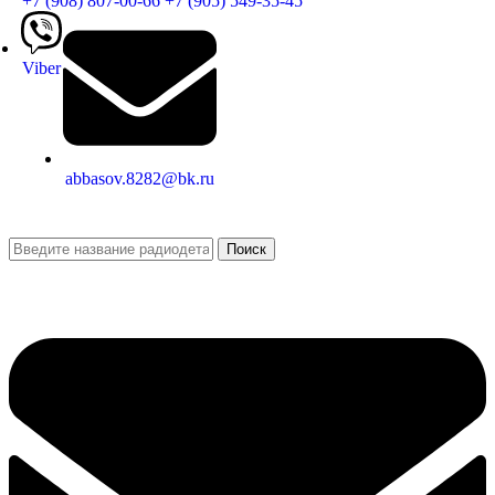
+7 (908) 807-00-66
+7 (905) 549-35-45
Viber
abbasov.8282@bk.ru
Поиск