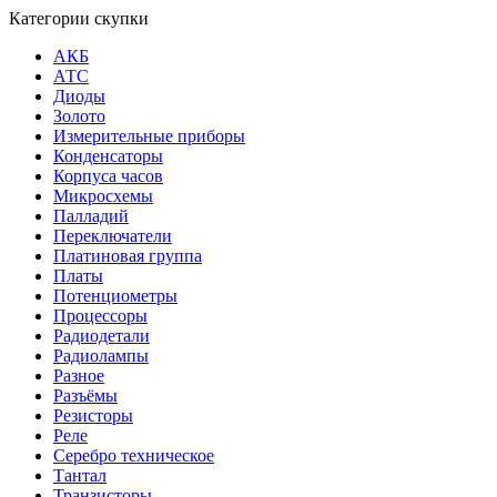
Категории скупки
АКБ
АТС
Диоды
Золото
Измерительные приборы
Конденсаторы
Корпуса часов
Микросхемы
Палладий
Переключатели
Платиновая группа
Платы
Потенциометры
Процессоры
Радиодетали
Радиолампы
Разное
Разъёмы
Резисторы
Реле
Серебро техническое
Тантал
Транзисторы