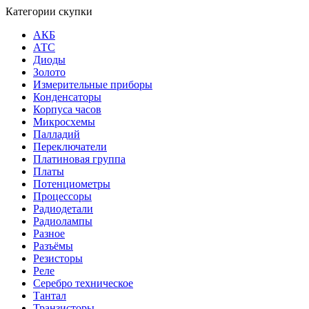
Категории скупки
АКБ
АТС
Диоды
Золото
Измерительные приборы
Конденсаторы
Корпуса часов
Микросхемы
Палладий
Переключатели
Платиновая группа
Платы
Потенциометры
Процессоры
Радиодетали
Радиолампы
Разное
Разъёмы
Резисторы
Реле
Серебро техническое
Тантал
Транзисторы