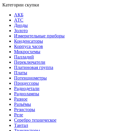
Категории скупки
АКБ
АТС
Диоды
Золото
Измерительные приборы
Конденсаторы
Корпуса часов
Микросхемы
Палладий
Переключатели
Платиновая группа
Платы
Потенциометры
Процессоры
Радиодетали
Радиолампы
Разное
Разъёмы
Резисторы
Реле
Серебро техническое
Тантал
Транзисторы