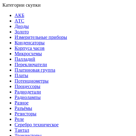
Категории скупки
АКБ
АТС
Диоды
Золото
Измерительные приборы
Конденсаторы
Корпуса часов
Микросхемы
Палладий
Переключатели
Платиновая группа
Платы
Потенциометры
Процессоры
Радиодетали
Радиолампы
Разное
Разъёмы
Резисторы
Реле
Серебро техническое
Тантал
Транзисторы