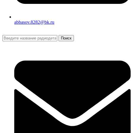
abbasov.8282@bk.ru
Поиск