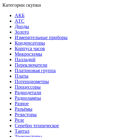
Категории скупки
АКБ
АТС
Диоды
Золото
Измерительные приборы
Конденсаторы
Корпуса часов
Микросхемы
Палладий
Переключатели
Платиновая группа
Платы
Потенциометры
Процессоры
Радиодетали
Радиолампы
Разное
Разъёмы
Резисторы
Реле
Серебро техническое
Тантал
Транзисторы