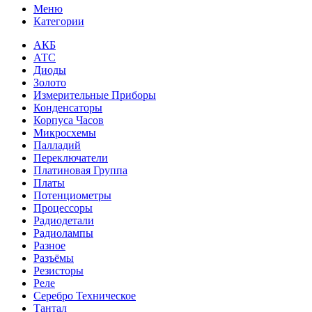
Меню
Категории
АКБ
АТС
Диоды
Золото
Измерительные Приборы
Конденсаторы
Корпуса Часов
Микросхемы
Палладий
Переключатели
Платиновая Группа
Платы
Потенциометры
Процессоры
Радиодетали
Радиолампы
Разное
Разъёмы
Резисторы
Реле
Серебро Техническое
Тантал