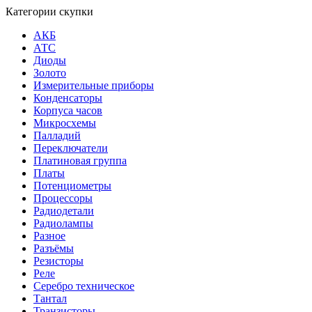
Категории скупки
АКБ
АТС
Диоды
Золото
Измерительные приборы
Конденсаторы
Корпуса часов
Микросхемы
Палладий
Переключатели
Платиновая группа
Платы
Потенциометры
Процессоры
Радиодетали
Радиолампы
Разное
Разъёмы
Резисторы
Реле
Серебро техническое
Тантал
Транзисторы