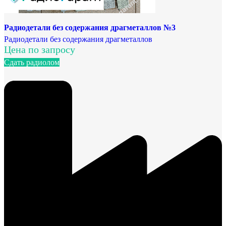
Радиодетали без содержания драгметаллов №3
Радиодетали без содержания драгметаллов
Цена по запросу
Сдать радиолом