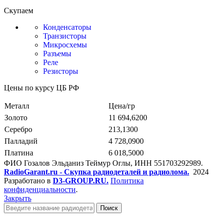
Скупаем
Конденсаторы
Транзисторы
Микросхемы
Разъемы
Реле
Резисторы
Цены по курсу ЦБ РФ
Металл
Цена/гр
Золото
11 694,6200
Серебро
213,1300
Палладий
4 728,0900
Платина
6 018,5000
ФИО Гозалов Эльданиз Теймур Оглы, ИНН 551703292989.
RadioGarant.ru - Скупка радиодеталей и радиолома.
2024
Разработано в
D3-GROUP.RU.
Политика
конфиденциальности
.
Закрыть
Поиск