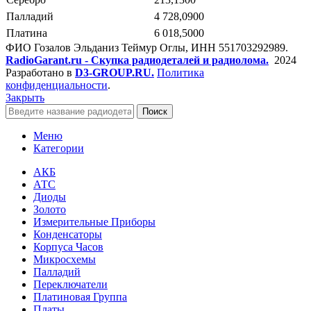
Палладий
4 728,0900
Платина
6 018,5000
ФИО Гозалов Эльданиз Теймур Оглы, ИНН 551703292989.
RadioGarant.ru - Скупка радиодеталей и радиолома.
2024
Разработано в
D3-GROUP.RU.
Политика
конфиденциальности
.
Закрыть
Поиск
Меню
Категории
АКБ
АТС
Диоды
Золото
Измерительные Приборы
Конденсаторы
Корпуса Часов
Микросхемы
Палладий
Переключатели
Платиновая Группа
Платы