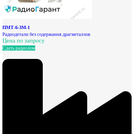
ПМТ-6-3М-1
Радиодетали без содержания драгметаллов
Цена по запросу
Сдать радиолом