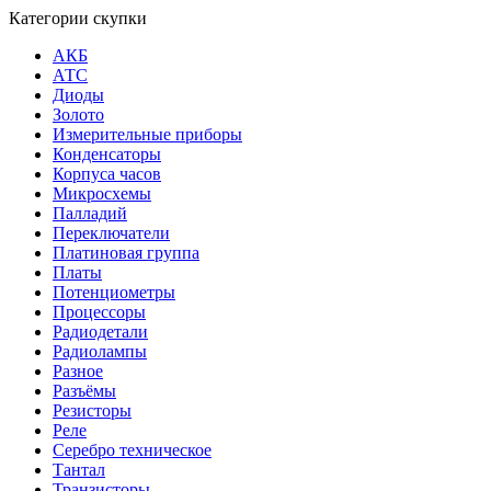
Категории скупки
АКБ
АТС
Диоды
Золото
Измерительные приборы
Конденсаторы
Корпуса часов
Микросхемы
Палладий
Переключатели
Платиновая группа
Платы
Потенциометры
Процессоры
Радиодетали
Радиолампы
Разное
Разъёмы
Резисторы
Реле
Серебро техническое
Тантал
Транзисторы