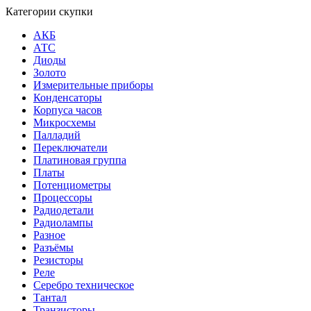
Категории скупки
АКБ
АТС
Диоды
Золото
Измерительные приборы
Конденсаторы
Корпуса часов
Микросхемы
Палладий
Переключатели
Платиновая группа
Платы
Потенциометры
Процессоры
Радиодетали
Радиолампы
Разное
Разъёмы
Резисторы
Реле
Серебро техническое
Тантал
Транзисторы