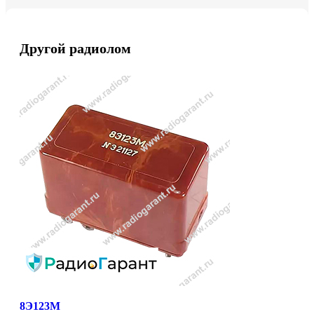
Другой радиолом
8Э123М