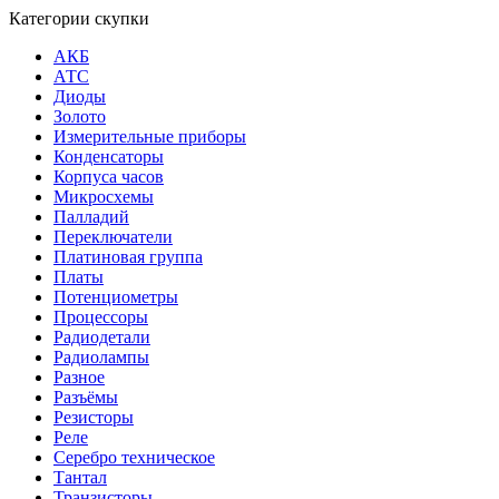
Категории скупки
АКБ
АТС
Диоды
Золото
Измерительные приборы
Конденсаторы
Корпуса часов
Микросхемы
Палладий
Переключатели
Платиновая группа
Платы
Потенциометры
Процессоры
Радиодетали
Радиолампы
Разное
Разъёмы
Резисторы
Реле
Серебро техническое
Тантал
Транзисторы