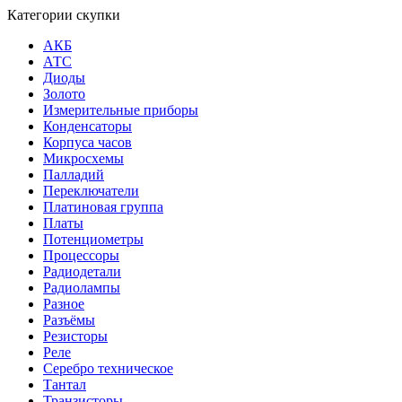
Категории скупки
АКБ
АТС
Диоды
Золото
Измерительные приборы
Конденсаторы
Корпуса часов
Микросхемы
Палладий
Переключатели
Платиновая группа
Платы
Потенциометры
Процессоры
Радиодетали
Радиолампы
Разное
Разъёмы
Резисторы
Реле
Серебро техническое
Тантал
Транзисторы