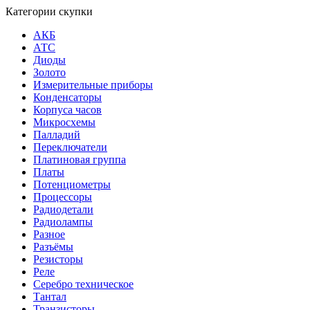
Категории скупки
АКБ
АТС
Диоды
Золото
Измерительные приборы
Конденсаторы
Корпуса часов
Микросхемы
Палладий
Переключатели
Платиновая группа
Платы
Потенциометры
Процессоры
Радиодетали
Радиолампы
Разное
Разъёмы
Резисторы
Реле
Серебро техническое
Тантал
Транзисторы