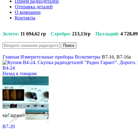
Прием радиодеталей
Отправка деталей
О компании
Контакты
Золото:
11 694,62 гр
Серебро:
213,13гр
Палладий:
4 728,09
Поиск
Главная
Измерительные приборы
Вольтметры
В7-16, В7-16а
В4-24
Назад к товарам
В7-20