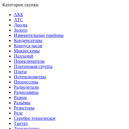
Категории скупки
АКБ
АТС
Диоды
Золото
Измерительные приборы
Конденсаторы
Корпуса часов
Микросхемы
Палладий
Переключатели
Платиновая группа
Платы
Потенциометры
Процессоры
Радиодетали
Радиолампы
Разное
Разъёмы
Резисторы
Реле
Серебро техническое
Тантал
Транзисторы