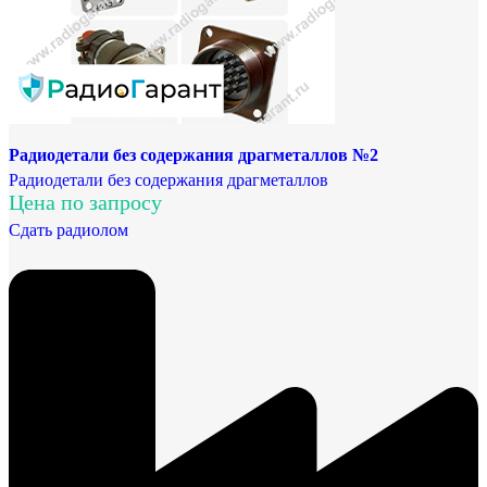
Радиодетали без содержания драгметаллов №2
Радиодетали без содержания драгметаллов
Цена по запросу
Сдать радиолом