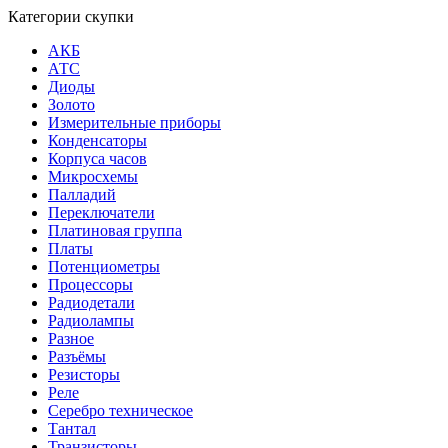
Категории скупки
АКБ
АТС
Диоды
Золото
Измерительные приборы
Конденсаторы
Корпуса часов
Микросхемы
Палладий
Переключатели
Платиновая группа
Платы
Потенциометры
Процессоры
Радиодетали
Радиолампы
Разное
Разъёмы
Резисторы
Реле
Серебро техническое
Тантал
Транзисторы